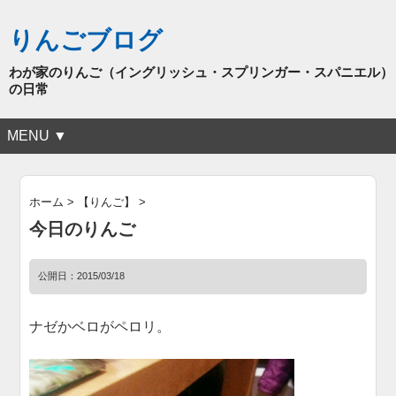
りんごブログ
わが家のりんご（イングリッシュ・スプリンガー・スパニエル）
の日常
MENU ▼
ホーム
>
【りんご】
>
今日のりんご
公開日：
2015/03/18
ナゼかベロがペロリ。