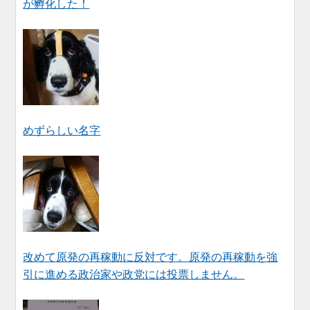
が孵化した！
めずらしい名字
改めて原発の再稼動に反対です。原発の再稼動を強
引に進める政治家や政党には投票しません。