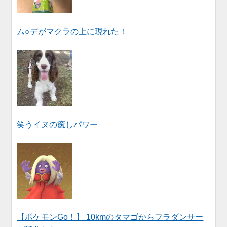
ム○デがマクラの上に現れた！
笑うイヌの癒しパワー
【ポケモンGo！】 10kmのタマゴからフラダンサー