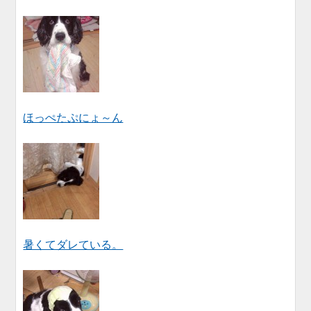
ほっぺたぷにょ～ん
暑くてダレている。