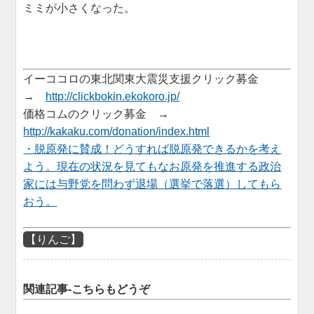
ミミが小さくなった。
イーココロの東北関東大震災支援クリック募金
→
http://clickbokin.ekokoro.jp/
価格コムのクリック募金 →
http://kakaku.com/donation/index.html
・脱原発に賛成！どうすれば脱原発できるかを考え
よう。現在の状況を見てもなお原発を推進する政治
家には与野党を問わず退場（選挙で落選）してもら
おう。
【りんご】
関連記事-こちらもどうぞ