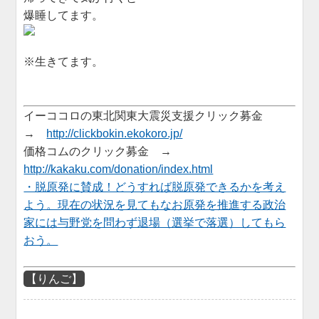
爆睡してます。
※生きてます。
イーココロの東北関東大震災支援クリック募金
→
http://clickbokin.ekokoro.jp/
価格コムのクリック募金 →
http://kakaku.com/donation/index.html
・脱原発に賛成！どうすれば脱原発できるかを考え
よう。現在の状況を見てもなお原発を推進する政治
家には与野党を問わず退場（選挙で落選）してもら
おう。
【りんご】