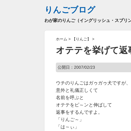
りんごブログ
わが家のりんご（イングリッシュ・スプリ
ホーム
>
【りんご】
>
オテテを挙げて返
公開日：
2007/02/23
ウチのりんごはガゥガゥ犬ですが、
意外と礼儀正しくて
名前を呼ぶと
オテテをピ～ンと伸ばして
返事をするんですよ。
「りんご～」
「は～ぃ」