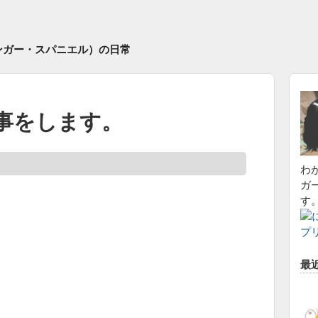
ンガー・スパニエル）の日常
事をします。
わ
ガ
す
最