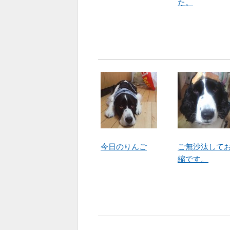
た。
今日のりんご
ご無沙汰して
縮です。