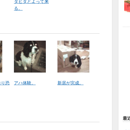
タヒタとよって来
る。
おり恐
アハ体験。
新居が完成。
最