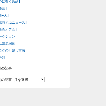
心に響く逸品】
格言】
楽●天】
臨時すぷニュース】
西湖オフ会】
ークション
ふ清流国体
ログの引越し方法
分類
別の記事
別の記事