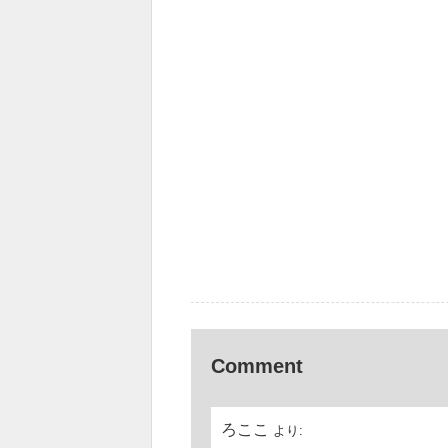
Comment
ろここ
より: