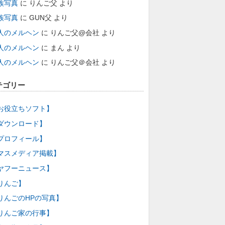
族写真
に
りんご父
より
族写真
に
GUN父
より
人のメルヘン
に
りんご父@会社
より
人のメルヘン
に
まん
より
人のメルヘン
に
りんご父＠会社
より
テゴリー
お役立ちソフト】
ダウンロード】
プロフィール】
マスメディア掲載】
ヤフーニュース】
りんご】
りんごのHPの写真】
りんご家の行事】