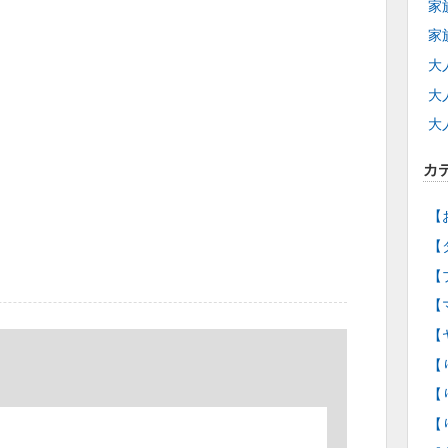
家
家
大
大
大
カ
【
【
【
【
【
【
【
【