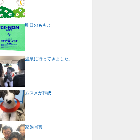
昨日のももよ
温泉に行ってきました。
ムスメが作成
家族写真