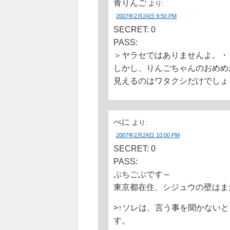
青りんご
より:
2007年2月24日 9:50 PM
SECRET: 0
PASS:
＞ヤラセではありませんよ。・
しかし、りんごちゃんのおめめ
見えるのはワタクシだけでしょ
べに
より:
2007年2月24日 10:00 PM
SECRET: 0
PASS:
ぷちごぶです～
東京都在住、シジュウの壁はま
>↑ソレは、言う事を聞かない
す。