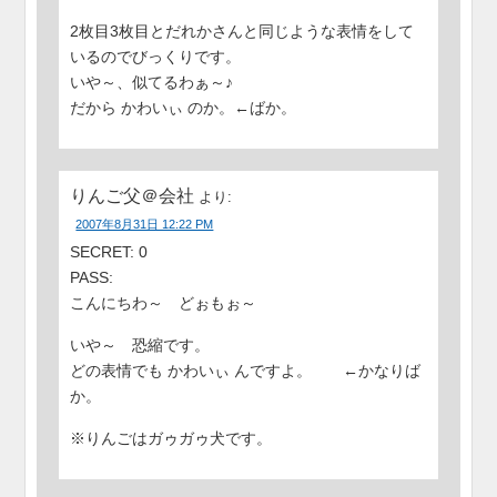
2枚目3枚目とだれかさんと同じような表情をして
いるのでびっくりです。
いや～、似てるわぁ～♪
だから かわいぃ のか。←ばか。
りんご父＠会社
より:
2007年8月31日 12:22 PM
SECRET: 0
PASS:
こんにちわ～ どぉもぉ～
いや～ 恐縮です。
どの表情でも かわいぃ んですよ。 ←かなりば
か。
※りんごはガゥガゥ犬です。