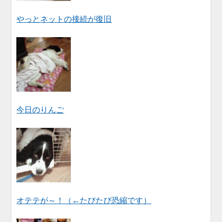
やっとネットの接続が復旧
今日のりんご
オテテが～！（←たびたび恐縮です）