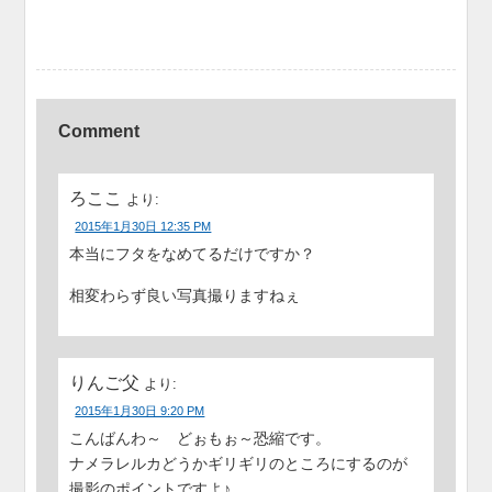
Comment
ろここ
より:
2015年1月30日 12:35 PM
本当にフタをなめてるだけですか？
相変わらず良い写真撮りますねぇ
りんご父
より:
2015年1月30日 9:20 PM
こんばんわ～ どぉもぉ～恐縮です。
ナメラレルカどうかギリギリのところにするのが
撮影のポイントですよ♪