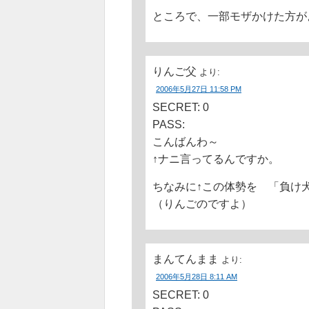
ところで、一部モザかけた方が
りんご父
より:
2006年5月27日 11:58 PM
SECRET: 0
PASS:
こんばんわ～
↑ナニ言ってるんですか。
ちなみに↑この体勢を 「負け
（りんごのですよ）
まんてんまま
より:
2006年5月28日 8:11 AM
SECRET: 0