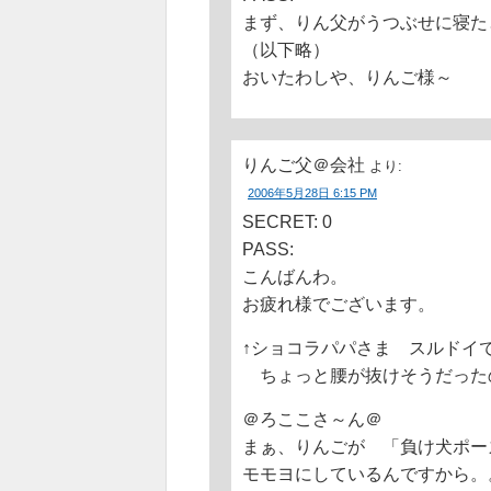
まず、りん父がうつぶせに寝た
（以下略）
おいたわしや、りんご様～
りんご父＠会社
より:
2006年5月28日 6:15 PM
SECRET: 0
PASS:
こんばんわ。
お疲れ様でございます。
↑ショコラパパさま スルドイ
ちょっと腰が抜けそうだった
＠ろここさ～ん＠
まぁ、りんごが 「負け犬ポー
モモヨにしているんですから。