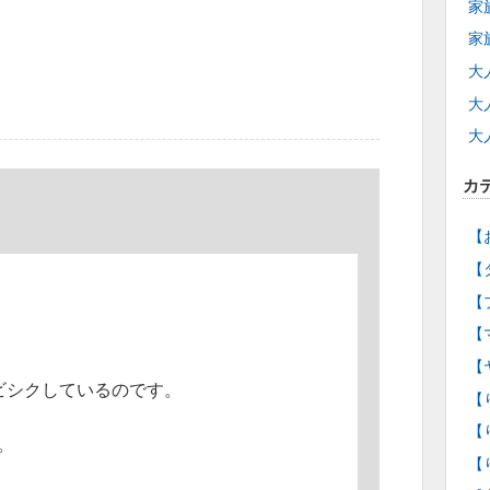
家
家
大
大
大
カ
【
【
【
【
【
ビシクしているのです。
【
【
。
【