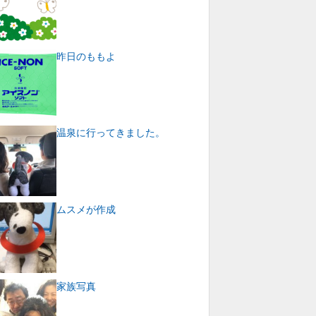
昨日のももよ
温泉に行ってきました。
ムスメが作成
家族写真