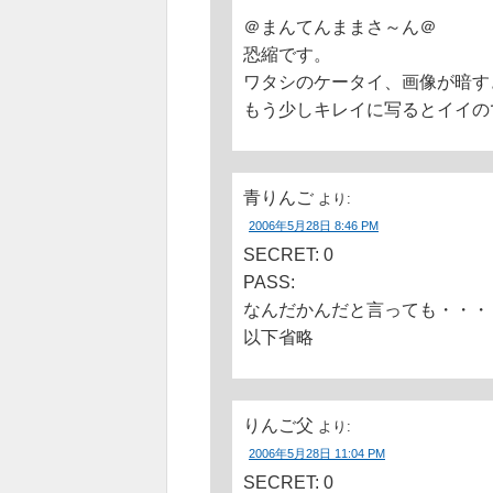
＠まんてんままさ～ん＠
恐縮です。
ワタシのケータイ、画像が暗す
もう少しキレイに写るとイイの
青りんご
より:
2006年5月28日 8:46 PM
SECRET: 0
PASS:
なんだかんだと言っても・・・
以下省略
りんご父
より:
2006年5月28日 11:04 PM
SECRET: 0