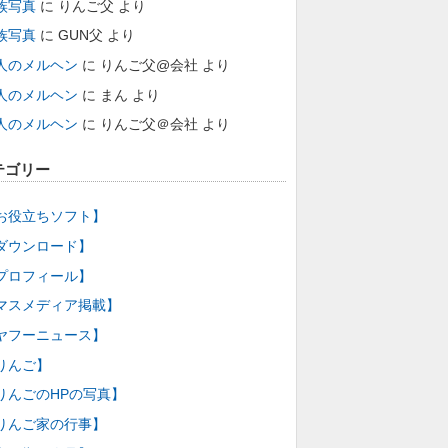
族写真
に
りんご父
より
族写真
に
GUN父
より
人のメルヘン
に
りんご父@会社
より
人のメルヘン
に
まん
より
人のメルヘン
に
りんご父＠会社
より
テゴリー
お役立ちソフト】
ダウンロード】
プロフィール】
マスメディア掲載】
ヤフーニュース】
りんご】
りんごのHPの写真】
りんご家の行事】