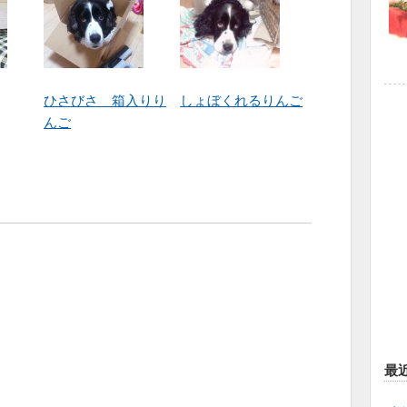
ひさびさ 箱入りり
しょぼくれるりんご
んご
最