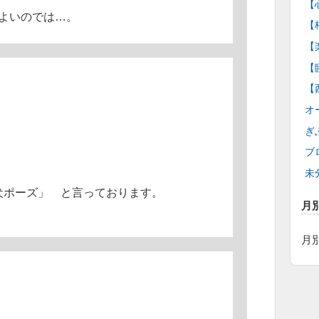
【
よいのでは…。
【
【
【
【
オ
ぎ
ブ
未
犬ポーズ」 と言っております。
月
月