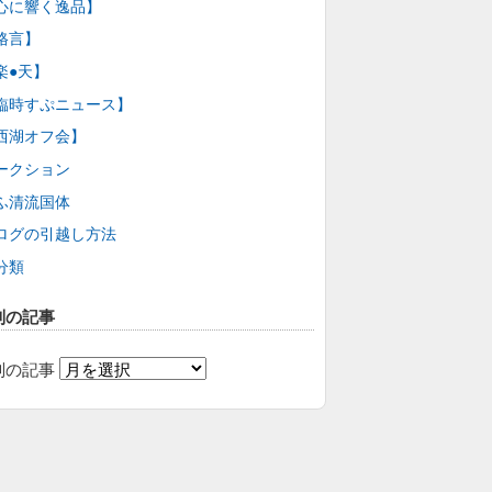
心に響く逸品】
格言】
楽●天】
臨時すぷニュース】
西湖オフ会】
ークション
ふ清流国体
ログの引越し方法
分類
別の記事
別の記事