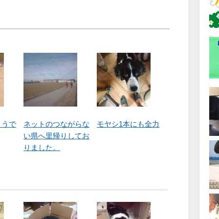
ようで
ネットのつながらな
モヤシ1本にも全力
い県へ里帰りしてお
りました。