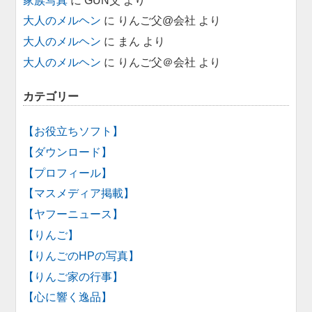
家族写真
に
GUN父
より
大人のメルヘン
に
りんご父@会社
より
大人のメルヘン
に
まん
より
大人のメルヘン
に
りんご父＠会社
より
カテゴリー
【お役立ちソフト】
【ダウンロード】
【プロフィール】
【マスメディア掲載】
【ヤフーニュース】
【りんご】
【りんごのHPの写真】
【りんご家の行事】
【心に響く逸品】