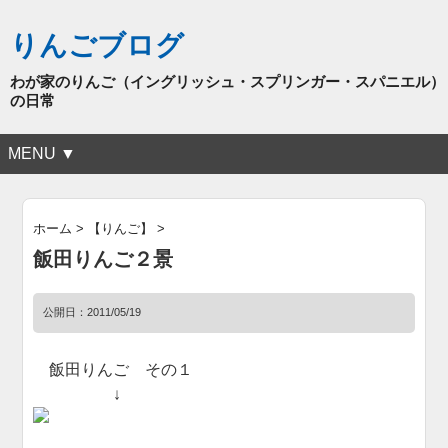
りんごブログ
わが家のりんご（イングリッシュ・スプリンガー・スパニエル）
の日常
MENU ▼
ホーム
>
【りんご】
>
飯田りんご２景
公開日：
2011/05/19
飯田りんご その１
↓